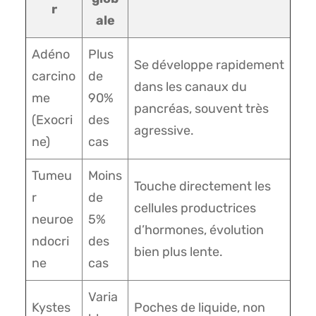
r
ale
Adéno
Plus
Se développe rapidement
carcino
de
dans les canaux du
me
90%
pancréas, souvent très
(Exocri
des
agressive.
ne)
cas
Tumeu
Moins
Touche directement les
r
de
cellules productrices
neuroe
5%
d’hormones, évolution
ndocri
des
bien plus lente.
ne
cas
Varia
Kystes
Poches de liquide, non