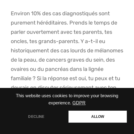
Environ 10% des cas diagnostiqués sont
purement héréditaires. Prends le temps de
parler ouvertement avec tes parents, tes
oncles, tes grands-parents. Y a-t-il eu
historiquement des cas lourds de mélanomes
de la peau, de cancers graves du sein, des
ovaires ou du pancréas dans la lignée
familiale ? Si la réponse est oui, tu peux et tu
devrais en discuter sérieusement avec ton
This website uses cookies to improve your browsing
médecin traitant pour programmer un
experience.
GDPR
conseil génétique préventif et établir une
surveillance radiologique adaptée à ton profil
DECLINE
ALLOW
de risque.