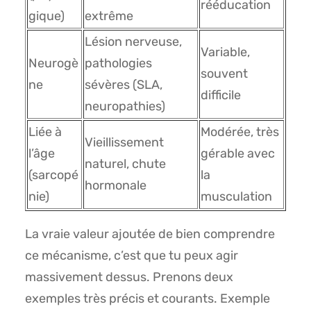
rééducation
gique)
extrême
Lésion nerveuse,
Variable,
Neurogè
pathologies
souvent
ne
sévères (SLA,
difficile
neuropathies)
Liée à
Modérée, très
Vieillissement
l’âge
gérable avec
naturel, chute
(sarcopé
la
hormonale
nie)
musculation
La vraie valeur ajoutée de bien comprendre
ce mécanisme, c’est que tu peux agir
massivement dessus. Prenons deux
exemples très précis et courants. Exemple