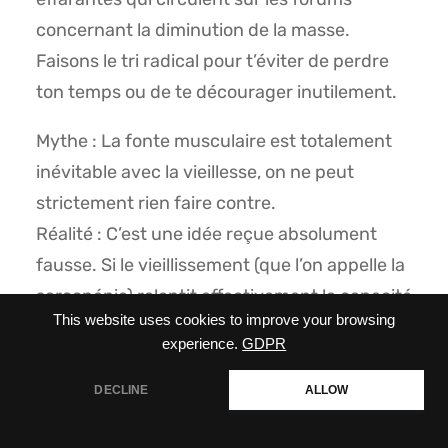
concernant la diminution de la masse.
Faisons le tri radical pour t’éviter de perdre
ton temps ou de te décourager inutilement.
Mythe : La fonte musculaire est totalement
inévitable avec la vieillesse, on ne peut
strictement rien faire contre.
Réalité : C’est une idée reçue absolument
fausse. Si le vieillissement (que l’on appelle la
sarcopénie) ralentit effectivement la capacité
This website uses cookies to improve your browsing
intrinsèque à créer de nouvelles cellules,
experience.
GDPR
l’entraînement régulier en résistance avec
des charges permet à des personnes de 80
DECLINE
ALLOW
ans et bien plus de regagner de la force pure