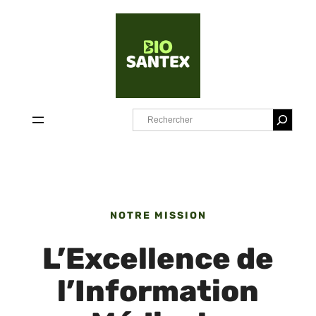
Aller
au
contenu
S
e
a
r
c
NOTRE MISSION
h
L’Excellence de
l’Information