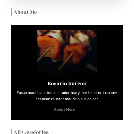
I
About Me
O
N
E
T
G
U
I
D
E
Rosario Kareon
Fusce mauris auctor ollicituder teary iner hendrerit risusey
aeenean rauctor mauris pibus doloer.
About More
All Categories