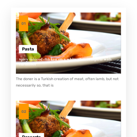
N
C
E
01
R
D
U
Pasta
P
Spicy minced chicken on a white plate complete with
cucumber
A
N
The doner is a Turkish creation of meat, often lamb, but not
C
necessarily so, that is
R
É
A
02
S
:
S