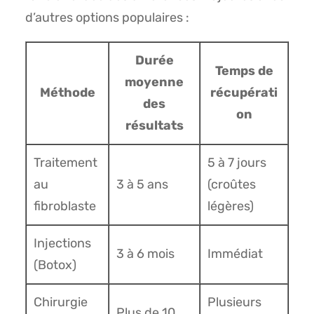
d’autres options populaires :
Durée
Temps de
moyenne
Méthode
récupérati
des
on
résultats
Traitement
5 à 7 jours
au
3 à 5 ans
(croûtes
fibroblaste
légères)
Injections
3 à 6 mois
Immédiat
(Botox)
Chirurgie
Plusieurs
Plus de 10