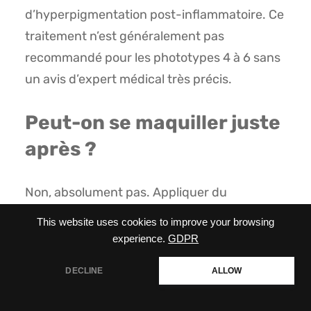
d’hyperpigmentation post-inflammatoire. Ce
traitement n’est généralement pas
recommandé pour les phototypes 4 à 6 sans
un avis d’expert médical très précis.
Peut-on se maquiller juste
après ?
Non, absolument pas. Appliquer du
maquillage sur des croûtes fraîches, c’est
This website uses cookies to improve your browsing
inviter les bactéries à créer une grave
experience.
GDPR
infection. Il faut attendre le jour 5 ou 6
DECLINE
ALLOW
minimum.