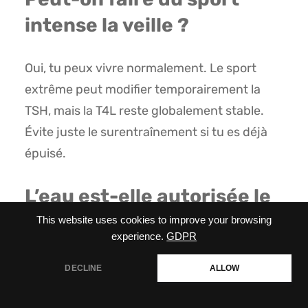
intense la veille ?
Oui, tu peux vivre normalement. Le sport
extrême peut modifier temporairement la
TSH, mais la T4L reste globalement stable.
Évite juste le surentraînement si tu es déjà
épuisé.
L’eau est-elle autorisée le
matin du test ?
This website uses cookies to improve your browsing
experience.
GDPR
Absolument ! Boire un ou deux grands verres
DECLINE
ALLOW
d’eau plate facilite même le travail de