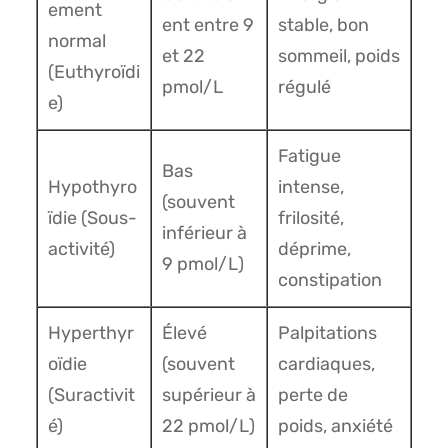
ement
ent entre 9
stable, bon
normal
et 22
sommeil, poids
(Euthyroïdi
pmol/L
régulé
e)
Fatigue
Bas
Hypothyro
intense,
(souvent
ïdie (Sous-
frilosité,
inférieur à
activité)
déprime,
9 pmol/L)
constipation
Hyperthyr
Élevé
Palpitations
oïdie
(souvent
cardiaques,
(Suractivit
supérieur à
perte de
é)
22 pmol/L)
poids, anxiété