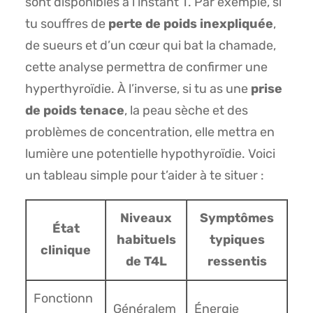
sont disponibles à l’instant T. Par exemple, si
tu souffres de
perte de poids inexpliquée
,
de sueurs et d’un cœur qui bat la chamade,
cette analyse permettra de confirmer une
hyperthyroïdie. À l’inverse, si tu as une
prise
de poids tenace
, la peau sèche et des
problèmes de concentration, elle mettra en
lumière une potentielle hypothyroïdie. Voici
un tableau simple pour t’aider à te situer :
Niveaux
Symptômes
État
habituels
typiques
clinique
de T4L
ressentis
Fonctionn
Généralem
Énergie