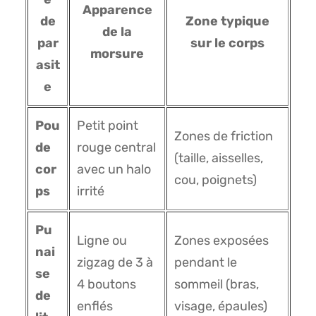
Apparence
de
Zone typique
de la
par
sur le corps
morsure
asit
e
Pou
Petit point
Zones de friction
de
rouge central
(taille, aisselles,
cor
avec un halo
cou, poignets)
ps
irrité
Pu
Ligne ou
Zones exposées
nai
zigzag de 3 à
pendant le
se
4 boutons
sommeil (bras,
de
enflés
visage, épaules)