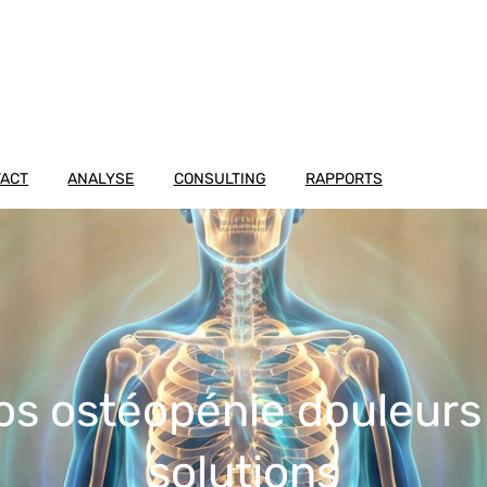
TACT
ANALYSE
CONSULTING
RAPPORTS
os ostéopénie douleurs 
solutions