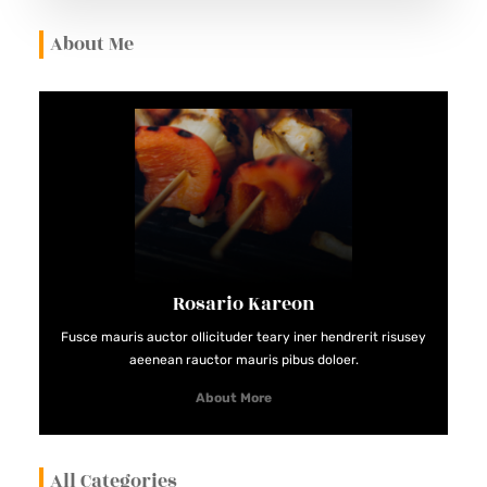
Q
About Me
U
’
I
L
F
A
U
T
S
Rosario Kareon
A
Fusce mauris auctor ollicituder teary iner hendrerit risusey
V
aeenean rauctor mauris pibus doloer.
O
About More
I
R
All Categories