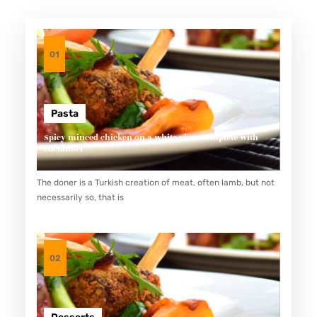
I
O
P
01
A
T
H
Pasta
I
Spicy minced chicken on a white plate complete with
cucumber
E
E
The doner is a Turkish creation of meat, often lamb, but not
F
necessarily so, that is
F
E
T
02
S
S
E