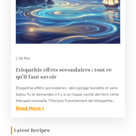
26 Mai
Étiopathie effets secondaires : tout ce
qu’il faut savoir
Étiopathie effets secondaires : décryptage honnête et sans
tabou Tu te demandes s’il y a un risque caché derrière cette
thérapie manuelle ? Parlons franchement de l’étiopathie
effets secondaires. C’est la question que tout le…
Read More >
:
É
Latest Recipes
T