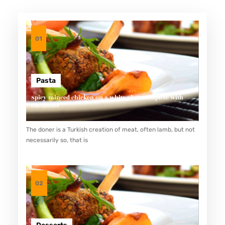
G
N
E
01
S
I
U
Pasta
M
Spicy minced chicken on a white plate complete with
cucumber
L
-
The doner is a Turkish creation of meat, often lamb, but not
T
necessarily so, that is
H
R
E
02
O
N
A