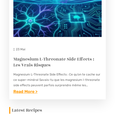
23 Mai
Magnesium L-Threonate Side Effects :
Les Vrais Risques
Magnesium L-Threonate Side Effects : Ce qu’on te cache sur
ce super-minéral Savais-tu que les magnesium l-threonate
side effects peuvent parfois surprendre même les
biohackers les plus expérimentés ? Je discutais justement
Read More >
hier soir sur…
:
M
Latest Recipes
A