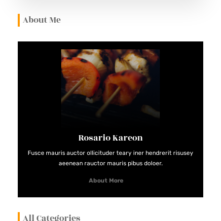
S
About Me
V
R
A
I
S
R
I
S
Q
Rosario Kareon
U
Fusce mauris auctor ollicituder teary iner hendrerit risusey
E
aeenean rauctor mauris pibus doloer.
S
About More
All Categories